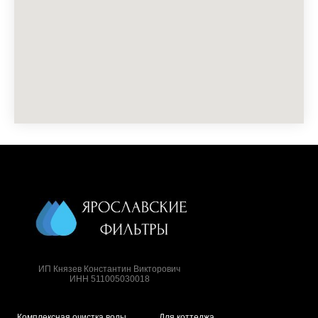
ИП Князев Константин Викторович
ИНН 511005030018
Комплексная очистка воды
Для коттеджа