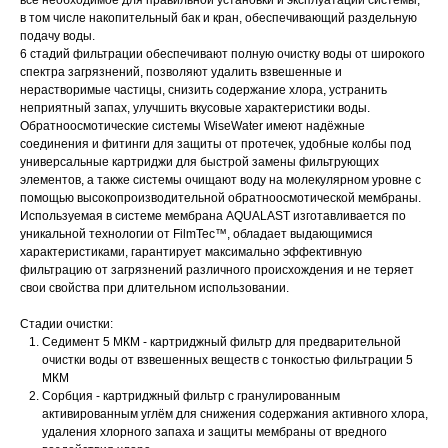
в том числе накопительный бак и кран, обеспечивающий раздельную
подачу воды.
6 стадий фильтрации обеспечивают полную очистку воды от широкого
спектра загрязнений, позволяют удалить взвешенные и
нерастворимые частицы, снизить содержание хлора, устранить
неприятный запах, улучшить вкусовые характеристики воды.
Обратноосмотические системы WiseWater имеют надёжные
соединения и фитинги для защиты от протечек, удобные колбы под
универсальные картриджи для быстрой замены фильтрующих
элементов, а также системы очищают воду на молекулярном уровне с
помощью высокопроизводительной обратноосмотической мембраны.
Используемая в системе мембрана AQUALAST изготавливается по
уникальной технологии от FilmTec™, обладает выдающимися
характеристиками, гарантирует максимально эффективную
фильтрацию от загрязнений различного происхождения и не теряет
свои свойства при длительном использовании.
Стадии очистки:
Седимент 5 МКМ - картриджный фильтр для предварительной
очистки воды от взвешенных веществ с тонкостью фильтрации 5
МКМ
Сорбция - картриджный фильтр с гранулированным
активированным углём для снижения содержания активного хлора,
удаления хлорного запаха и защиты мембраны от вредного